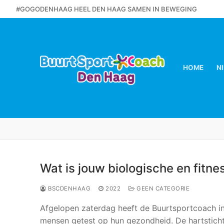
Ga
#GOGODENHAAG HEEL DEN HAAG SAMEN IN BEWEGING
naar
de
inhoud
HOME
N
Wat is jouw biologische en fitnes
BSCDENHAAG
2022
GEEN CATEGORIE
Afgelopen zaterdag heeft de Buurtsportcoach in
mensen getest op hun gezondheid. De hartstich