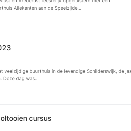
ust en Vrederust feestelijk opgeluisterd met een
urthuis Allekanten aan de Speelzijde…
023
veelzijdige buurthuis in de levendige Schilderswijk, de jaa
n. Deze dag was…
oltooien cursus