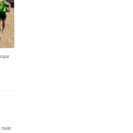
naar
g naar