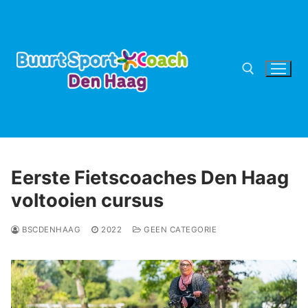
Ga
naar
de
inhoud
Zoeken naar:
Eerste Fietscoaches Den Haag
voltooien cursus
BSCDENHAAG
2022
GEEN CATEGORIE